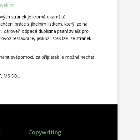
sweb.cz
ových stránek je kromě okamžité
ehčení práce s jídelním lístkem, který lze na
”. Zároveň odpadá duplicina psaní zvlášť pro
ovoz restaurace, jelikož lístek lze ze stránek
ěnit svépomocí, za příplatek je možné nechat
T, MS SQL
k
Copywriting