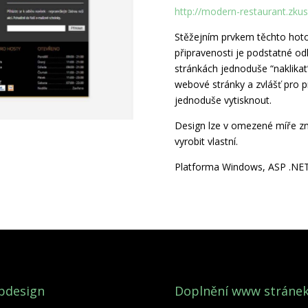
http://modern-restaurant.zku
Stěžejním prvkem těchto hot
připravenosti je podstatné odl
stránkách jednoduše “naklikat
webové stránky a zvlášť pro pr
jednoduše vytisknout.
Design lze v omezené míře zm
vyrobit vlastní.
Platforma Windows, ASP .NE
bdesign
Doplnění www stráne