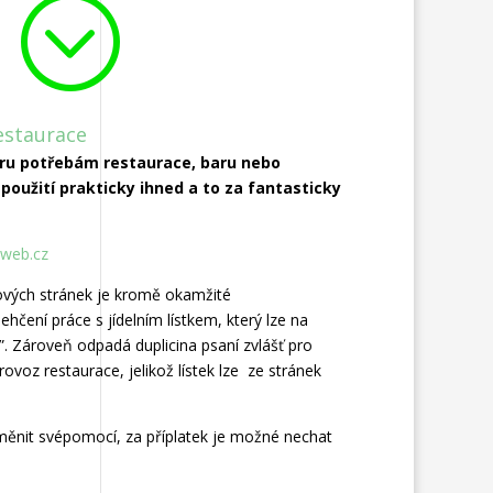
;
estaurace
ru potřebám restaurace, baru nebo
 použití prakticky ihned a to za fantasticky
sweb.cz
ových stránek je kromě okamžité
ehčení práce s jídelním lístkem, který lze na
”. Zároveň odpadá duplicina psaní zvlášť pro
ovoz restaurace, jelikož lístek lze ze stránek
ěnit svépomocí, za příplatek je možné nechat