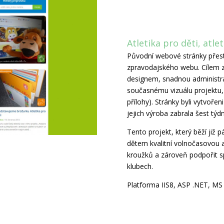
Atletika pro děti, atle
Původní webové stránky přes
zpravodajského webu. Cílem z
designem, snadnou administra
současnému vizuálu projektu, 
přílohy). Stránky byli vytvořen
jejich výroba zabrala šest týd
Tento projekt, který běží již 
dětem kvalitní volnočasovou a
kroužků a zároveň podpořit sp
klubech.
Platforma IIS8, ASP .NET, M