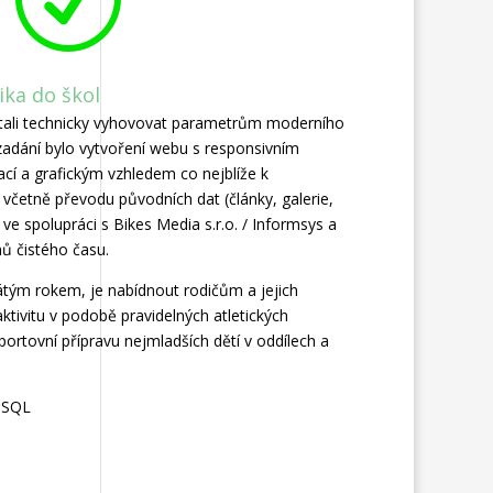
tika do škol
tali technicky vyhovovat parametrům moderního
adání bylo vytvoření webu s responsivním
cí a grafickým vzhledem co nejblíže k
včetně převodu původních dat (články, galerie,
i ve spolupráci s Bikes Media s.r.o. / Informsys a
nů čistého času.
pátým rokem, je nabídnout rodičům a jejich
ktivitu v podobě pravidelných atletických
ortovní přípravu nejmladších dětí v oddílech a
S SQL